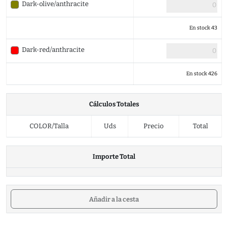
Dark-olive/anthracite
En stock 43
Dark-red/anthracite
En stock 426
Cálculos Totales
COLOR/Talla
Uds
Precio
Total
Importe Total
Añadir a la cesta