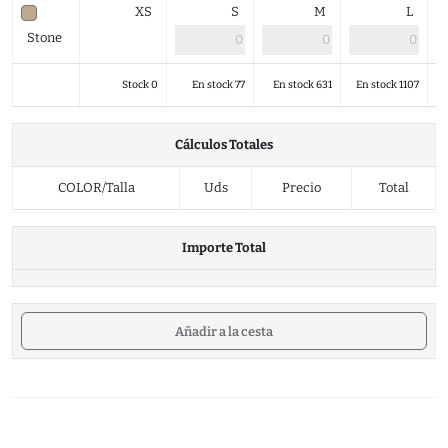
XS
S
M
L
Stone
Stock 0
En stock 77
En stock 631
En stock 1107
Cálculos Totales
COLOR/Talla
Uds
Precio
Total
Importe Total
Añadir a la cesta