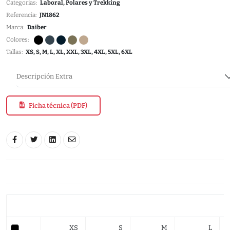
Categorias:
Laboral, Polares y Trekking
Referencia:
JN1862
Marca:
Daiber
Colores:
Tallas:
XS, S, M, L, XL, XXL, 3XL, 4XL, 5XL, 6XL
Descripción Extra
Ficha técnica (PDF)
XS
S
M
L