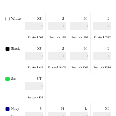
White
XS
S
M
L
En stock 162
En stock 1158
En stock 1592
En stock 1382
Black
XS
S
M
L
En stock 416
En stock 5405
En stock 3166
En stock 2384
S/c
S/T
En stock 102
Navy
S
M
L
XL
blue