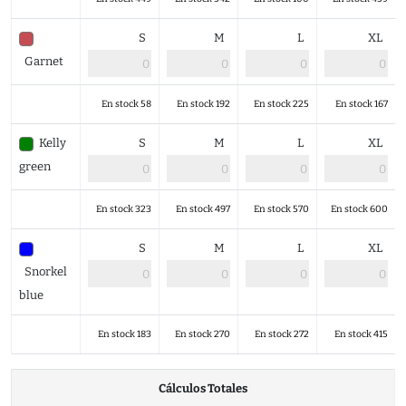
S
M
L
XL
Garnet
En stock 58
En stock 192
En stock 225
En stock 167
Kelly
S
M
L
XL
green
En stock 323
En stock 497
En stock 570
En stock 600
S
M
L
XL
Snorkel
blue
En stock 183
En stock 270
En stock 272
En stock 415
Cálculos Totales