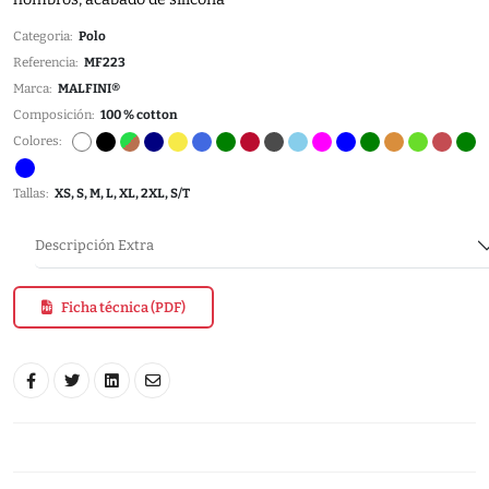
Categoria:
Polo
Referencia:
MF223
Marca:
MALFINI®
Composición:
100 % cotton
Colores:
Tallas:
XS, S, M, L, XL, 2XL, S/T
Descripción Extra
Ficha técnica (PDF)