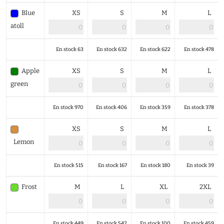
Blue
XS
S
M
L
atoll
En stock 63
En stock 632
En stock 622
En stock 478
Apple
XS
S
M
L
green
En stock 970
En stock 406
En stock 359
En stock 378
XS
S
M
L
Lemon
En stock 515
En stock 167
En stock 180
En stock 39
Frost
M
L
XL
2XL
En stock 449
En stock 542
En stock 100
En stock 459