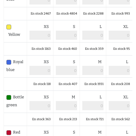
En stock 2467
En stock 4804
En stock 2288
En stock 993
XS
S
L
XL
Yellow
En stock 1163
En stock 460
En stock 359
En stock 95
Royal
XS
S
M
L
blue
En stock 118
En stock 407
En stock 1931
En stock 208
Bottle
XS
M
L
XL
green
En stock 363
En stock 213
En stock 721
En stock 562
Red
XS
S
M
L