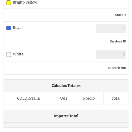
Bright-yellow
Stock 0
Royal
En stock 18
White
En stock 708
Cálculos Totales
COLOR/Talla
Uds
Precio
Total
Importe Total