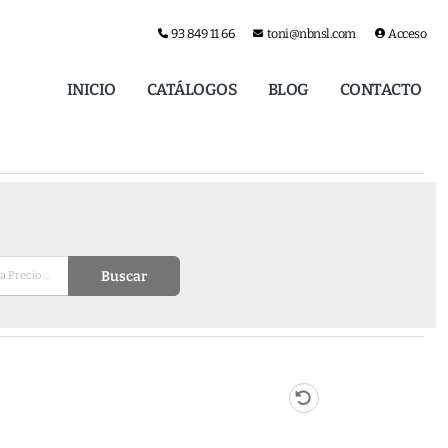
93 849 11 66
toni@nbnsl.com
Acceso
INICIO
CATÁLOGOS
BLOG
CONTACTO
Buscar