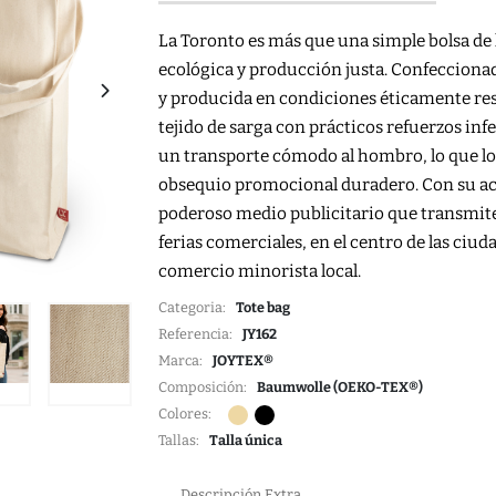
La Toronto es más que una simple bolsa de 
ecológica y producción justa. Confeccion
y producida en condiciones éticamente res
tejido de sarga con prácticos refuerzos infe
un transporte cómodo al hombro, lo que lo 
obsequio promocional duradero. Con su acab
poderoso medio publicitario que transmit
ferias comerciales, en el centro de las ci
comercio minorista local.
Categoria:
Tote bag
Referencia:
JY162
Marca:
JOYTEX®
Composición:
Baumwolle (OEKO-TEX®)
Colores:
Tallas:
Talla única
Descripción Extra