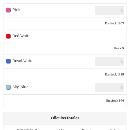
Pink
En stock 1307
Red/white
Stock 0
Royal/white
En stock 1259
Sky-blue
En stock 944
Cálculos Totales