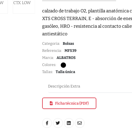
calzado de trabajo O2, plantilla anatómica 
XTS CROSS TERRAIN, E - absorción de energía
gasóleo, HRO - resistencia al contacto calie
antiestático
Categoria:
Bolsas
Referencia:
MFS39
Marca:
ALBATROS
Colores:
Tallas:
Talla única
Descripción Extra
Ficha técnica (PDF)