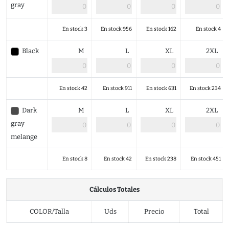
gray
En stock 3
En stock 956
En stock 162
En stock 4
Black
M
L
XL
2XL
En stock 42
En stock 911
En stock 631
En stock 234
Dark
M
L
XL
2XL
gray
melange
En stock 8
En stock 42
En stock 238
En stock 451
Cálculos Totales
COLOR/Talla
Uds
Precio
Total