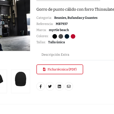
Gorro de punto cálido con forro Thinsula
Categoria:
Beanies, Bufandas y Guantes
Referencia:
MB7937
Marca:
myrtle beach
Colores:
Tallas:
Talla única
Descripción Extra
Ficha técnica (PDF)