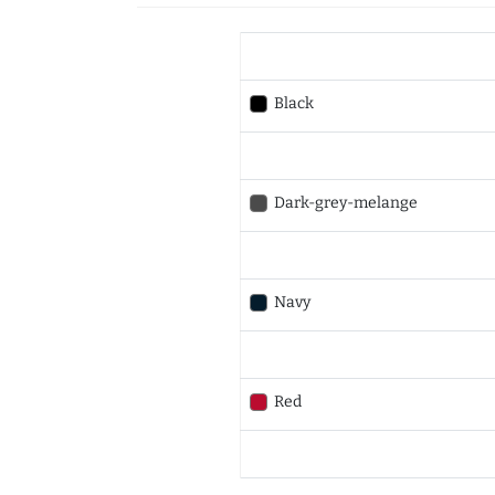
Black
Dark-grey-melange
Navy
Red