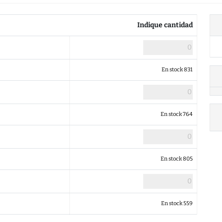
Indique cantidad
En stock 831
En stock 764
En stock 805
En stock 559