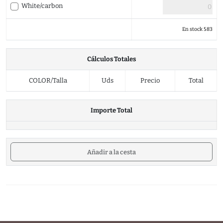
White/carbon
En stock 583
Cálculos Totales
COLOR/Talla
Uds
Precio
Total
Importe Total
Añadir a la cesta