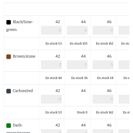
Black/lime-
42
44
46
green
En stock 53
En stock 105
En stock 162
En stoc
Brown/stone
42
44
46
En stock 44
En stock 36
En stock 58
En sto
Carbon/red
42
44
46
En stock 53
Stock 0
En stock 162
En stoc
Dark-
42
44
46
green/orange