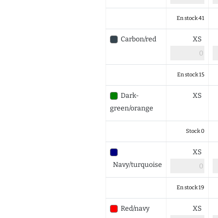
En stock 41
Carbon/red
XS
En stock 15
Dark-
XS
green/orange
Stock 0
XS
Navy/turquoise
En stock 19
Red/navy
XS