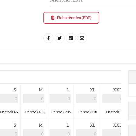
Descripción Extra
Ficha técnica (PDF)
S
M
L
XL
XXL
En stock 46
En stock 163
En stock 205
En stock 118
En stock 67
En
S
M
L
XL
XXL