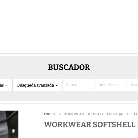
BUSCADOR
ias
Búsqueda avanzada
INICIO
WORKWEAR SOFTSHELL PADDED JACKET - CO
WORKWEAR SOFTSHELL P