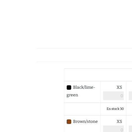
Black/lime-
XS
green
En stock 30
Brown/stone
XS