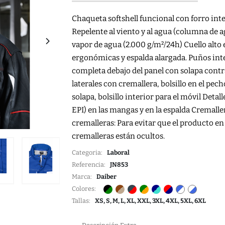
Chaqueta softshell funcional con forro inte
Repelente al viento y al agua (columna de
vapor de agua (2.000 g/m²/24h) Cuello alto 
ergonómicas y espalda alargada. Puños inter
completa debajo del panel con solapa contra
laterales con cremallera, bolsillo en el pecho
solapa, bolsillo interior para el móvil Detal
EPI) en las mangas y en la espalda Cremalle
cremalleras: Para evitar que el producto en
cremalleras están ocultos.
Categoria:
Laboral
Referencia:
JN853
Marca:
Daiber
Colores:
Tallas:
XS, S, M, L, XL, XXL, 3XL, 4XL, 5XL, 6XL