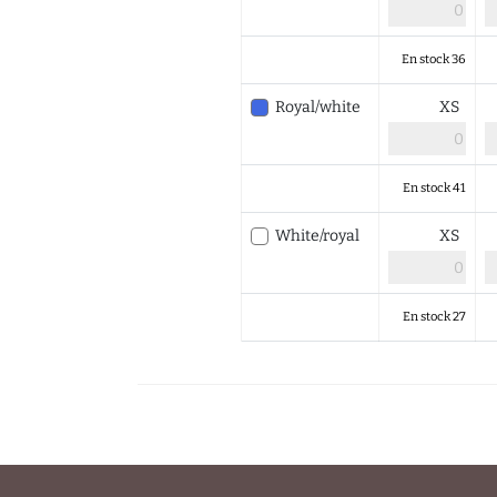
En stock 36
Royal/white
XS
En stock 41
White/royal
XS
En stock 27