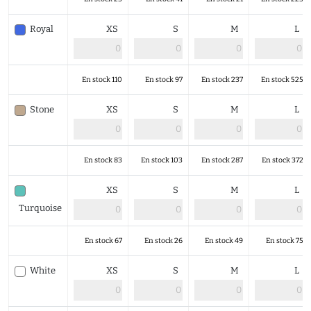
Royal
XS
S
M
L
En stock 110
En stock 97
En stock 237
En stock 525
Stone
XS
S
M
L
En stock 83
En stock 103
En stock 287
En stock 372
XS
S
M
L
Turquoise
En stock 67
En stock 26
En stock 49
En stock 75
White
XS
S
M
L