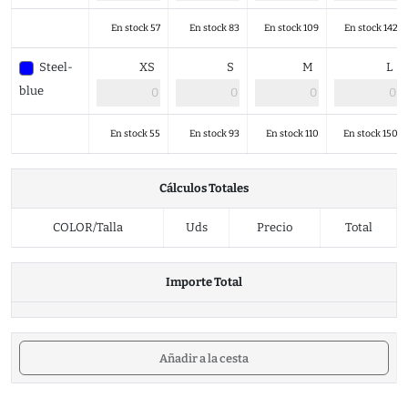
En stock 57
En stock 83
En stock 109
En stock 142
Steel-
XS
S
M
L
blue
En stock 55
En stock 93
En stock 110
En stock 150
Cálculos Totales
COLOR/Talla
Uds
Precio
Total
Importe Total
Añadir a la cesta