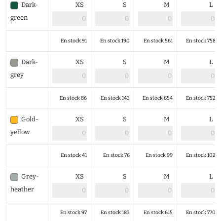
Dark-
XS
S
M
L
green
En stock 91
En stock 190
En stock 561
En stock 758
Dark-
XS
S
M
L
grey
En stock 86
En stock 143
En stock 654
En stock 752
Gold-
XS
S
M
L
yellow
En stock 41
En stock 76
En stock 99
En stock 102
Grey-
XS
S
M
L
heather
En stock 97
En stock 183
En stock 615
En stock 770