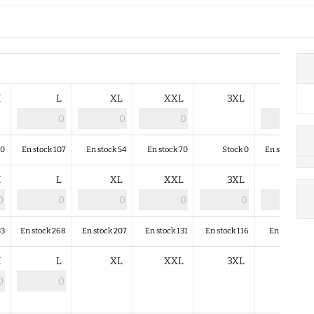
M
L
XL
XXL
3XL
4XL
 0
En stock 107
En stock 54
En stock 70
Stock 0
En stock 188
M
L
XL
XXL
3XL
4XL
33
En stock 268
En stock 207
En stock 131
En stock 116
En stock 54
M
L
XL
XXL
3XL
4XL