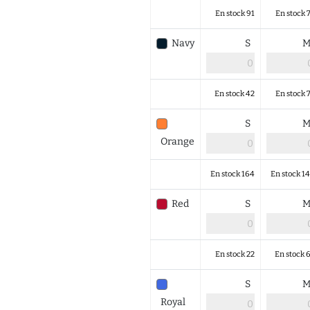
En stock 91
En stock 
Navy
S
En stock 42
En stock 
S
Orange
En stock 164
En stock 1
Red
S
En stock 22
En stock 
S
Royal