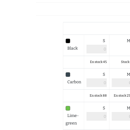
S
Black
En stock 45
Stock
S
Carbon
En stock 88
En stock 2
S
Lime-
green