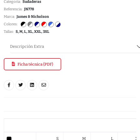
Categoria:
Sudaderas
Referencia:
JN778
Marca:
James & Nicholson
Colores:
Tallas:
S, M, L, XL, XXL, 3XL
Descripción Extra
Ficha técnica (PDF)
S
M
L
X