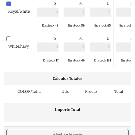
S
M
L
X
Royal/white
En stock 48
En stock 89
En stock 65
En stock 1
S
M
L
X
White/navy
En stock 17
En stock 46
En stock 131
En stock 
Cálculos Totales
COLOR/Talla
Uds
Precio
Total
Importe Total
Añadir a la cesta